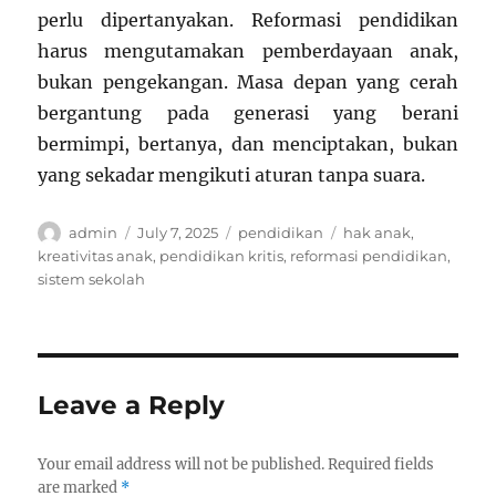
perlu dipertanyakan. Reformasi pendidikan
harus mengutamakan pemberdayaan anak,
bukan pengekangan. Masa depan yang cerah
bergantung pada generasi yang berani
bermimpi, bertanya, dan menciptakan, bukan
yang sekadar mengikuti aturan tanpa suara.
Author
Posted
Categories
Tags
admin
July 7, 2025
pendidikan
hak anak
,
on
kreativitas anak
,
pendidikan kritis
,
reformasi pendidikan
,
sistem sekolah
Leave a Reply
Your email address will not be published.
Required fields
are marked
*