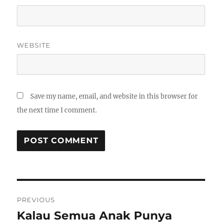
WEBSITE
Save my name, email, and website in this browser for
the next time I comment.
Post
PREVIOUS
navigation
Kalau Semua Anak Punya
Previous