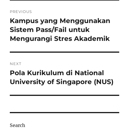
Post
PREVIOUS
navigation
Kampus yang Menggunakan
Previous
post:
Sistem Pass/Fail untuk
Mengurangi Stres Akademik
NEXT
Pola Kurikulum di National
Next
post:
University of Singapore (NUS)
Search