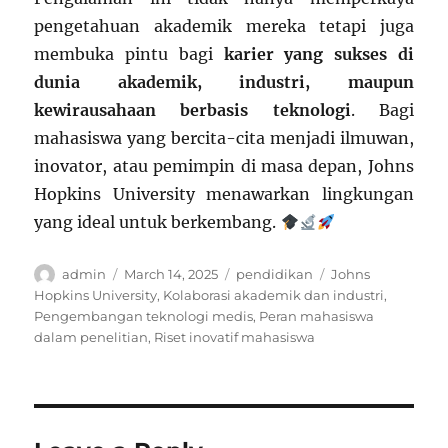
pengetahuan akademik mereka tetapi juga
membuka pintu bagi
karier yang sukses di
dunia akademik, industri, maupun
kewirausahaan berbasis teknologi
. Bagi
mahasiswa yang bercita-cita menjadi ilmuwan,
inovator, atau pemimpin di masa depan, Johns
Hopkins University menawarkan lingkungan
yang ideal untuk berkembang.
Author
Posted
Categories
Tags
admin
March 14, 2025
pendidikan
Johns
on
Hopkins University
,
Kolaborasi akademik dan industri
,
Pengembangan teknologi medis
,
Peran mahasiswa
dalam penelitian
,
Riset inovatif mahasiswa