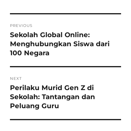
Post
PREVIOUS
navigation
Sekolah Global Online:
Previous
post:
Menghubungkan Siswa dari
100 Negara
NEXT
Perilaku Murid Gen Z di
Next
post:
Sekolah: Tantangan dan
Peluang Guru