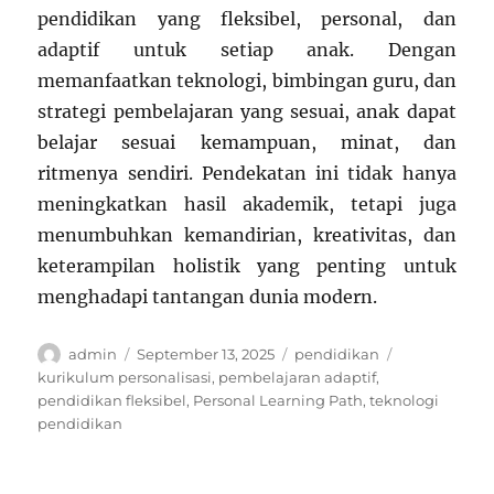
pendidikan yang fleksibel, personal, dan
adaptif untuk setiap anak. Dengan
memanfaatkan teknologi, bimbingan guru, dan
strategi pembelajaran yang sesuai, anak dapat
belajar sesuai kemampuan, minat, dan
ritmenya sendiri. Pendekatan ini tidak hanya
meningkatkan hasil akademik, tetapi juga
menumbuhkan kemandirian, kreativitas, dan
keterampilan holistik yang penting untuk
menghadapi tantangan dunia modern.
Author
Posted
Categories
Tags
admin
September 13, 2025
pendidikan
on
kurikulum personalisasi
,
pembelajaran adaptif
,
pendidikan fleksibel
,
Personal Learning Path
,
teknologi
pendidikan