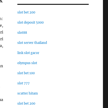
K
slot bet 200
h:
slot deposit 5000
e,
ri
slot88
ri
slot server thailand
a,
link slot gacor
olympus slot
an
slot bet 100
slot 777
.
scatter hitam
ua
slot bet 200