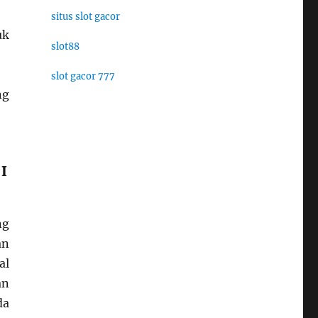
situs slot gacor
uk
slot88
slot gacor 777
ng
I
ng
an
al
an
da