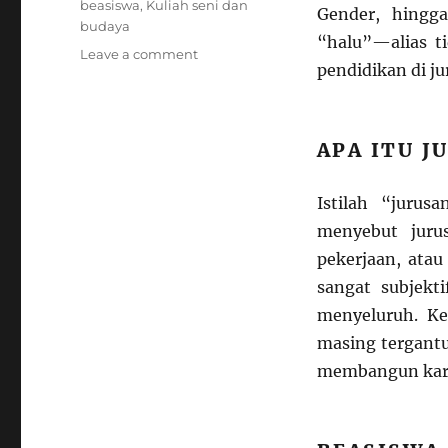
beasiswa
,
Kuliah seni dan
Gender, hingga
budaya
“halu”—alias t
on
Leave a comment
pendidikan di j
Jangan
Minder!
Jurusan
Halu
APA ITU J
Juga
Bisa
Berprestasi
Istilah “jurus
Lewat
menyebut juru
Beasiswa
pekerjaan, atau
sangat subjekt
menyeluruh. Ke
masing tergantu
membangun kari