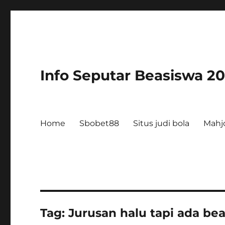
Info Seputar Beasiswa 2
Home
Sbobet88
Situs judi bola
Mahj
Tag:
Jurusan halu tapi ada be