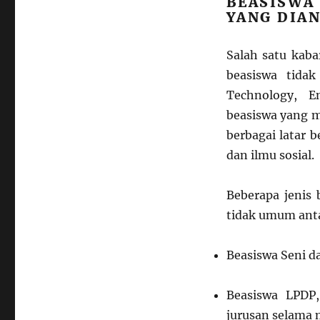
BEASISWA
YANG DIA
Salah satu kaba
beasiswa tida
Technology, E
beasiswa yang 
berbagai latar 
dan ilmu sosial.
Beberapa jenis 
tidak umum anta
Beasiswa Seni da
Beasiswa LPDP
jurusan selama m