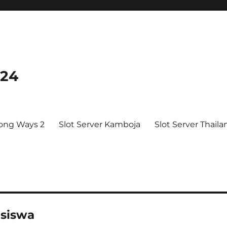
024
ong Ways 2
Slot Server Kamboja
Slot Server Thaila
asiswa