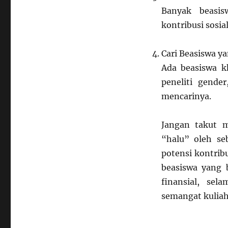
Banyak beasis
kontribusi sosi
Cari Beasiswa y
Ada beasiswa k
peneliti gende
mencarinya.
Jangan takut 
“halu” oleh se
potensi kontrib
beasiswa yang
finansial, sel
semangat kuliah