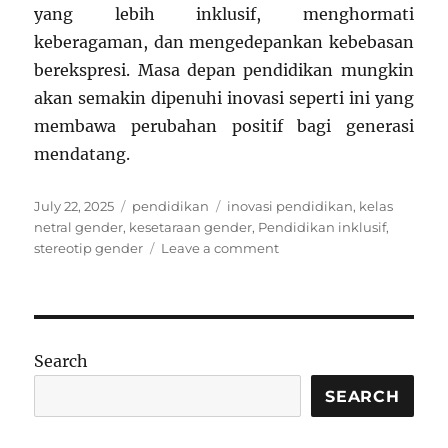
yang lebih inklusif, menghormati
keberagaman, dan mengedepankan kebebasan
berekspresi. Masa depan pendidikan mungkin
akan semakin dipenuhi inovasi seperti ini yang
membawa perubahan positif bagi generasi
mendatang.
Posted
Categories
Tags
July 22, 2025
pendidikan
inovasi pendidikan
,
kelas
on
netral gender
,
kesetaraan gender
,
Pendidikan inklusif
,
on
stereotip gender
Leave a comment
Kelas
Tanpa
Gender:
Eksperimen
Sekolah
Search
Netral
yang
SEARCH
Menantang
Stereotip