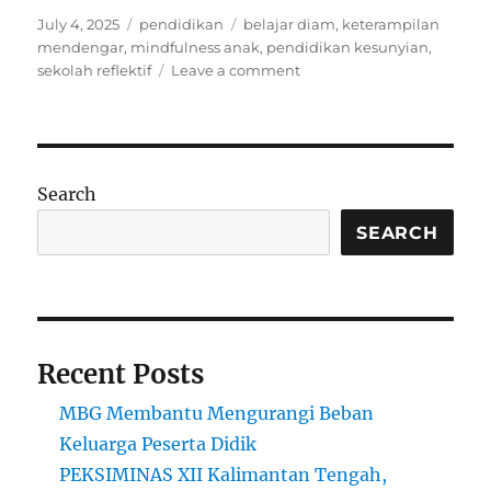
Posted
Categories
Tags
July 4, 2025
pendidikan
belajar diam
,
keterampilan
on
mendengar
,
mindfulness anak
,
pendidikan kesunyian
,
on
sekolah reflektif
Leave a comment
Sekolah
dan
Sunyi:
Saatnya
Mengajarkan
Search
Anak
untuk
SEARCH
Diam
dan
Mendengar
Recent Posts
MBG Membantu Mengurangi Beban
Keluarga Peserta Didik
PEKSIMINAS XII Kalimantan Tengah,