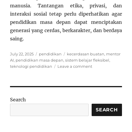
manusia. Tantangan etika, privasi, dan
interaksi sosial tetap perlu diperhatikan agar
pendidikan masa depan dapat menciptakan
generasi yang cerdas, berkarakter, dan berdaya
saing.
Posted
Categories
Tags
July 22, 2025
pendidikan
kecerdasan buatan
,
mentor
on
AI
,
pendidikan masa depan
,
sistem belajar fleksibel
,
on
teknologi pendidikan
Leave a comment
Pendidikan
Masa
Depan:
Ketika
AI
Search
Jadi
Mentor
SEARCH
Pribadi
Anak-
anak