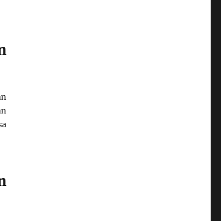
n
an
an
sa
n