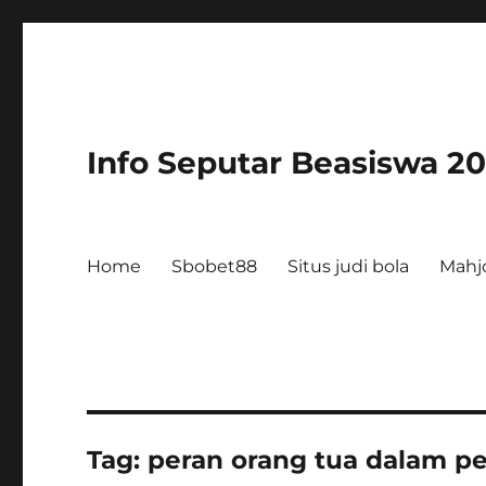
Info Seputar Beasiswa 2
Home
Sbobet88
Situs judi bola
Mahj
Tag:
peran orang tua dalam p