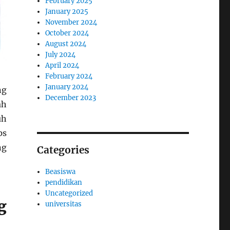
February 2025
January 2025
November 2024
October 2024
August 2024
July 2024
April 2024
February 2024
January 2024
ng
December 2023
ah
uh
ps
ng
Categories
Beasiswa
pendidikan
Uncategorized
g
universitas