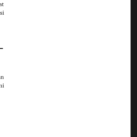
at
si
-
an
ni