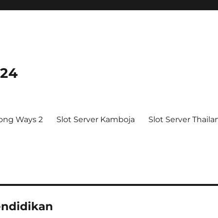
024
ong Ways 2
Slot Server Kamboja
Slot Server Thaila
endidikan