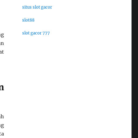
situs slot gacor
slot88
slot gacor 777
ng
an
at
n
ah
ng
ta