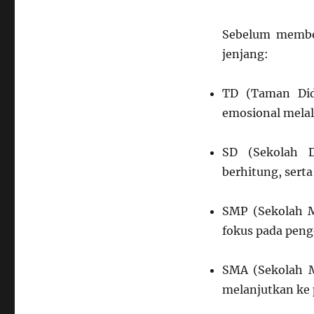
Melewati
Setiap
Sebelum member
Jenjang
jenjang:
Pendidikan:
TD
hingga
TD (Taman Did
SMA
emosional melal
SD (Sekolah D
berhitung, sert
SMP (Sekolah M
fokus pada peng
SMA (Sekolah M
melanjutkan ke p