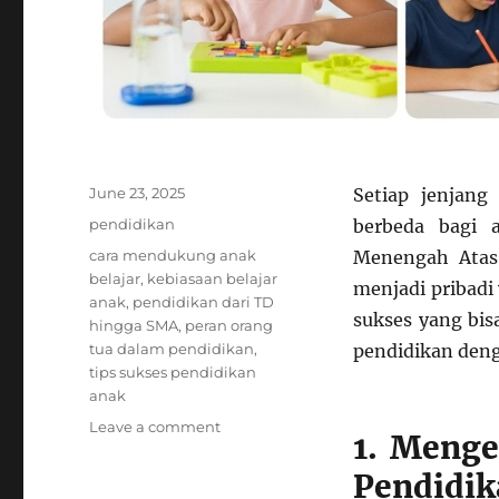
Posted
June 23, 2025
Setiap jenjan
on
Categories
pendidikan
berbeda bagi 
Tags
cara mendukung anak
Menengah Atas
belajar
,
kebiasaan belajar
menjadi pribadi
anak
,
pendidikan dari TD
sukses yang bis
hingga SMA
,
peran orang
tua dalam pendidikan
,
pendidikan deng
tips sukses pendidikan
anak
on
Leave a comment
1. Menge
Tips
Sukses
Pendidik
Anak