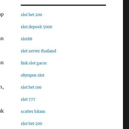
ap
slot bet 200
slot deposit 5000
an
slot88
slot server thailand
an
link slot gacor
olympus slot
n,
slot bet 100
slot 777
uk
scatter hitam
slot bet 200