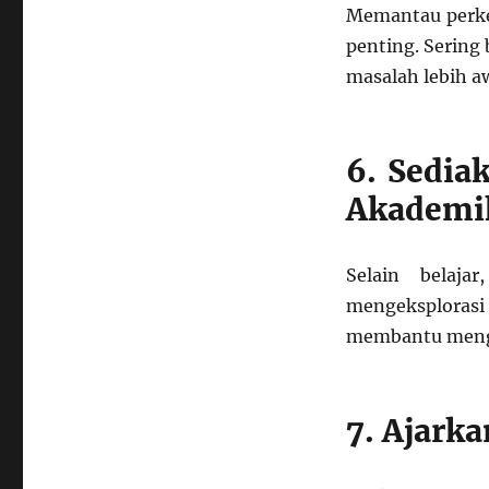
Memantau perke
penting. Serin
masalah lebih a
6. Sedia
Akademi
Selain belaja
mengeksplorasi b
membantu menge
7. Ajark