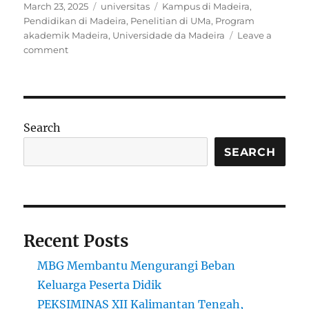
Posted
Categories
Tags
March 23, 2025
universitas
Kampus di Madeira
,
on
Pendidikan di Madeira
,
Penelitian di UMa
,
Program
akademik Madeira
,
Universidade da Madeira
Leave a
on
comment
Universidade
da
Madeira:
Pusat
Pendidikan
Search
dan
Penelitian
SEARCH
di
Kepulauan
Madeira
Recent Posts
MBG Membantu Mengurangi Beban
Keluarga Peserta Didik
PEKSIMINAS XII Kalimantan Tengah,