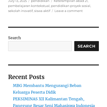
Posted
Categories
Tags
July 13, 2025
pendidikan
Keterampilan abad 21
,
on
pembelajaran kontekstual
,
pendidikan proyek sosial
,
on
sekolah inovatif
,
siswa aktif
Leave a comment
Sekolah
Berbasis
Proyek
Sosial:
Menghubungk
Search
Teori
dengan
SEARCH
Aksi
Nyata
di
Masyarakat
Recent Posts
MBG Membantu Mengurangi Beban
Keluarga Peserta Didik
PEKSIMINAS XII Kalimantan Tengah,
Panggung Besar Seni Mahasiswa Indonesia