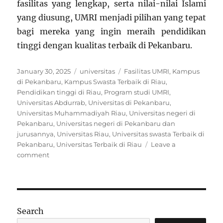
fasilitas yang lengkap, serta nilai-nilai Islami
yang diusung, UMRI menjadi pilihan yang tepat
bagi mereka yang ingin meraih pendidikan
tinggi dengan kualitas terbaik di Pekanbaru.
Posted
Categories
Tags
January 30, 2025
universitas
Fasilitas UMRI
,
Kampus
on
di Pekanbaru
,
Kampus Swasta Terbaik di Riau
,
Pendidikan tinggi di Riau
,
Program studi UMRI
,
Universitas Abdurrab
,
Universitas di Pekanbaru
,
Universitas Muhammadiyah Riau
,
Universitas negeri di
Pekanbaru
,
Universitas negeri di Pekanbaru dan
jurusannya
,
Universitas Riau
,
Universitas swasta Terbaik di
Pekanbaru
,
Universitas Terbaik di Riau
Leave a
on
comment
Universitas
Muhammadiyah
Riau:
Kampus
Berkualitas
Search
di