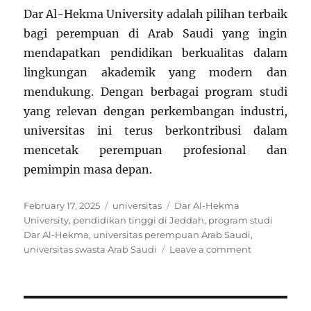
Dar Al-Hekma University adalah pilihan terbaik
bagi perempuan di Arab Saudi yang ingin
mendapatkan pendidikan berkualitas dalam
lingkungan akademik yang modern dan
mendukung. Dengan berbagai program studi
yang relevan dengan perkembangan industri,
universitas ini terus berkontribusi dalam
mencetak perempuan profesional dan
pemimpin masa depan.
Posted
Categories
Tags
February 17, 2025
universitas
Dar Al-Hekma
on
University
,
pendidikan tinggi di Jeddah
,
program studi
Dar Al-Hekma
,
universitas perempuan Arab Saudi
,
on
universitas swasta Arab Saudi
Leave a comment
Dar
Al-
Hekma
University: