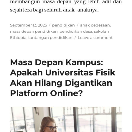
membangun masa depan yang lebih adil dan
sejahtera bagi seluruh anak-anaknya.
Posted
Categories
Tags
September 13, 2025
pendidikan
anak pedesaan
,
on
masa depan pendidikan
,
pendidikan desa
,
sekolah
on
Ethiopia
,
tantangan pendidikan
Leave a comment
Sekolah
di
Ethiopia:
Masa Depan Kampus:
Tantanga
dan
Apakah Universitas Fisik
Harapan
Akan Hilang Digantikan
Anak-
Anak
Platform Online?
Desa