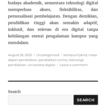
budaya akademik, sementara teknologi digital
memperluas akses, fleksibilitas, dan
personalisasi pembelajaran. Dengan demikian,
pendidikan tinggi akan semakin adaptif,
inklusif, dan relevan di era digital tanpa
kehilangan esensi pengalaman kampus yang
mendalam.
Posted
Categories
Tags
August 26, 2025
Uncategorized
kampus hybrid
,
masa
on
depan pendidikan
,
pendidikan online
,
teknologi
on
pendidikan
,
universitas digital
Leave a comment
Masa
Depan
Kampus:
Apakah
Universitas
Search
Fisik
Akan
SEARCH
Hilang