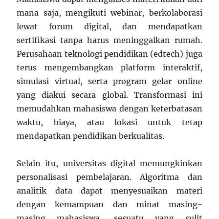
mana saja, mengikuti webinar, berkolaborasi
lewat forum digital, dan mendapatkan
sertifikasi tanpa harus meninggalkan rumah.
Perusahaan teknologi pendidikan (edtech) juga
terus mengembangkan platform interaktif,
simulasi virtual, serta program gelar online
yang diakui secara global. Transformasi ini
memudahkan mahasiswa dengan keterbatasan
waktu, biaya, atau lokasi untuk tetap
mendapatkan pendidikan berkualitas.
Selain itu, universitas digital memungkinkan
personalisasi pembelajaran. Algoritma dan
analitik data dapat menyesuaikan materi
dengan kemampuan dan minat masing-
masing mahasiswa, sesuatu yang sulit