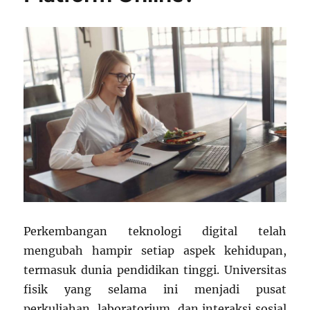
Perkembangan teknologi digital telah
mengubah hampir setiap aspek kehidupan,
termasuk dunia pendidikan tinggi. Universitas
fisik yang selama ini menjadi pusat
perkuliahan, laboratorium, dan interaksi sosial