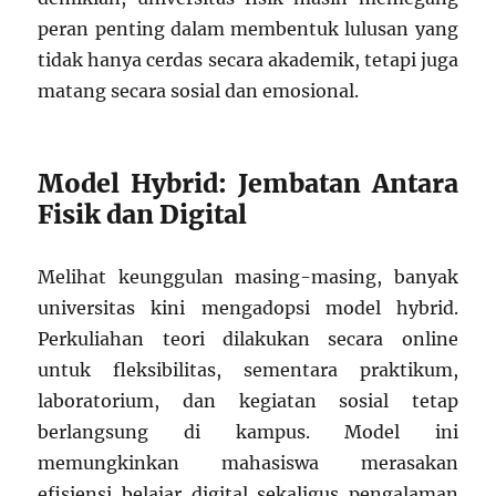
peran penting dalam membentuk lulusan yang
tidak hanya cerdas secara akademik, tetapi juga
matang secara sosial dan emosional.
Model Hybrid: Jembatan Antara
Fisik dan Digital
Melihat keunggulan masing-masing, banyak
universitas kini mengadopsi model hybrid.
Perkuliahan teori dilakukan secara online
untuk fleksibilitas, sementara praktikum,
laboratorium, dan kegiatan sosial tetap
berlangsung di kampus. Model ini
memungkinkan mahasiswa merasakan
efisiensi belajar digital sekaligus pengalaman