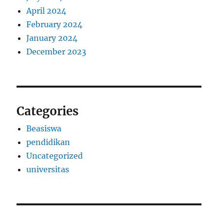
April 2024
February 2024
January 2024
December 2023
Categories
Beasiswa
pendidikan
Uncategorized
universitas