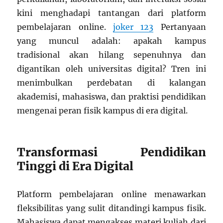
kini menghadapi tantangan dari platform
pembelajaran online.
joker 123
Pertanyaan
yang muncul adalah: apakah kampus
tradisional akan hilang sepenuhnya dan
digantikan oleh universitas digital? Tren ini
menimbulkan perdebatan di kalangan
akademisi, mahasiswa, dan praktisi pendidikan
mengenai peran fisik kampus di era digital.
Transformasi Pendidikan
Tinggi di Era Digital
Platform pembelajaran online menawarkan
fleksibilitas yang sulit ditandingi kampus fisik.
Mahasiswa dapat mengakses materi kuliah dari