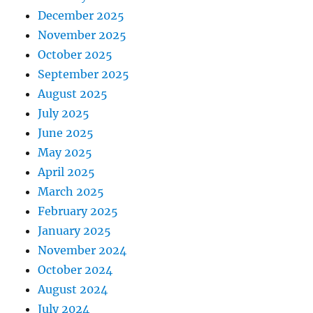
December 2025
November 2025
October 2025
September 2025
August 2025
July 2025
June 2025
May 2025
April 2025
March 2025
February 2025
January 2025
November 2024
October 2024
August 2024
July 2024