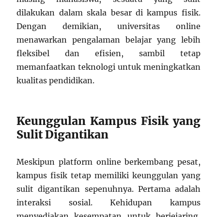
dilakukan dalam skala besar di kampus fisik.
Dengan demikian, universitas online
menawarkan pengalaman belajar yang lebih
fleksibel dan efisien, sambil tetap
memanfaatkan teknologi untuk meningkatkan
kualitas pendidikan.
Keunggulan Kampus Fisik yang
Sulit Digantikan
Meskipun platform online berkembang pesat,
kampus fisik tetap memiliki keunggulan yang
sulit digantikan sepenuhnya. Pertama adalah
interaksi sosial. Kehidupan kampus
menyediakan kesempatan untuk berjejaring,