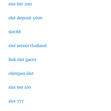
slot bet 200
slot deposit 5000
slot88
slot server thailand
link slot gacor
olympus slot
slot bet 100
slot 777